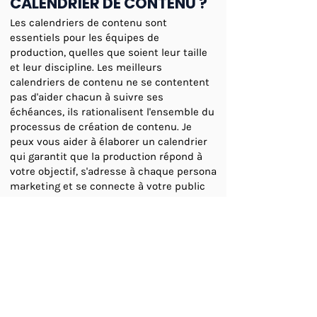
CALENDRIER DE CONTENU ?
Les calendriers de contenu sont
essentiels pour les équipes de
production, quelles que soient leur taille
et leur discipline. Les meilleurs
calendriers de contenu ne se contentent
pas d'aider chacun à suivre ses
échéances, ils rationalisent l'ensemble du
processus de création de contenu. Je
peux vous aider à élaborer un calendrier
qui garantit que la production répond à
votre objectif, s'adresse à chaque persona
marketing et se connecte à votre public
en optimisant et en réutilisant le contenu
pour obtenir la plus grande valeur de ce
qui est produit, en veillant à ce que vos
clients puissent suivre votre marque par
le biais de leur canal de prédilection.