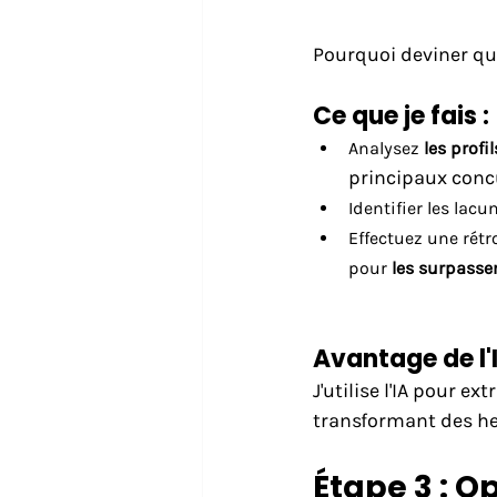
Pourquoi deviner qu
Ce que je fais :
Analysez
les profi
principaux conc
Identifier les lac
Effectuez une rétr
pour
les surpasse
Avantage de l'I
J'utilise l'IA pour e
transformant des he
Étape 3 : O