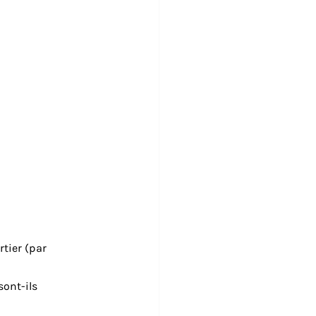
tier (par 
ont-ils 