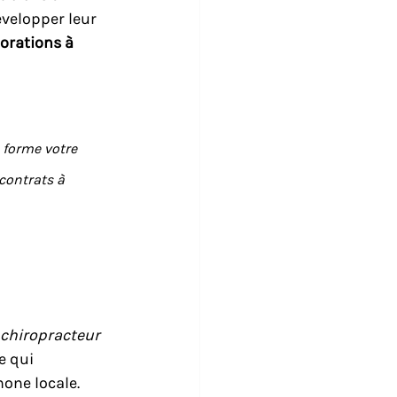
évelopper leur 
orations à 
e forme votre 
contrats à 
 
 chiropracteur 
 qui 
one locale. 