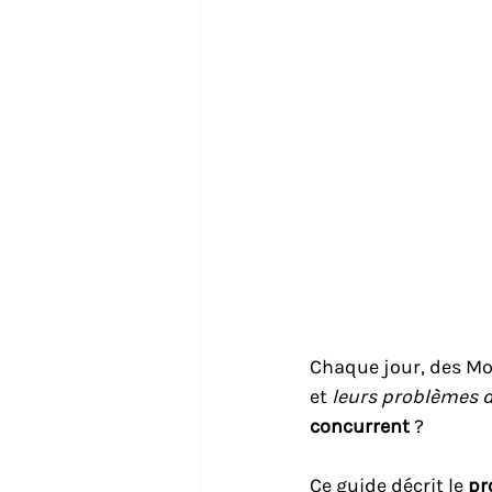
Chaque jour, des Mon
et 
leurs problèmes 
concurrent
 ?
Ce guide décrit le 
pr