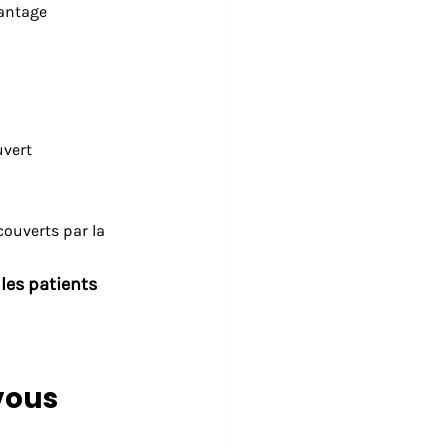
antage 
uvert 
couverts par la 
les patients 
vous 